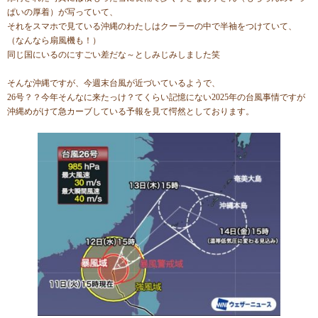
ぱいの厚着）が写っていて、
それをスマホで見ている沖縄のわたしはクーラーの中で半袖をつけていて、
（なんなら扇風機も！）
同じ国にいるのにすごい差だな～としみじみしました笑
そんな沖縄ですが、今週末台風が近づいているようで、
26号？？今年そんなに来たっけ？てくらい記憶にない2025年の台風事情ですが
沖縄めがけて急カーブしている予報を見て愕然としております。