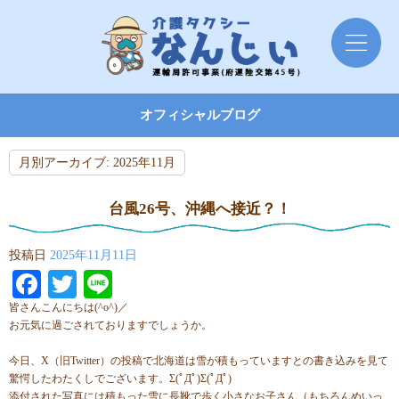
オフィシャルブログ
月別アーカイブ:
2025年11月
台風26号、沖縄へ接近？！
投稿日
2025年11月11日
Facebook
Twitter
Line
皆さんこんにちは(^o^)／
お元気に過ごされておりますでしょうか。
今日、X（旧Twitter）の投稿で北海道は雪が積もっていますとの書き込みを見て
驚愕したわたくしでございます。Σ(ﾟДﾟ)Σ(ﾟДﾟ)
添付された写真には積もった雪に長靴で歩く小さなお子さん（もちろんめいっ