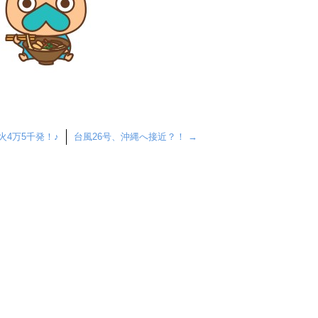
4万5千発！♪
台風26号、沖縄へ接近？！
→