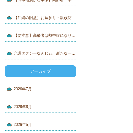
【沖縄の旧盆】お墓参り・親族訪問は介護タクシーで安心送迎｜介護タクシーなんじぃ
【要注意】高齢者は熱中症になりやすい！命を守るためにできること
介護タクシーなんじぃ、新たな一歩へ♪ 旅行サービス手配業務取扱管理者資格に挑戦！
アーカイブ
2026年7月
2026年6月
2026年5月