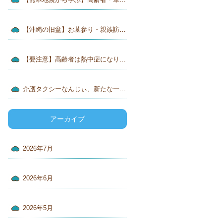
【沖縄の旧盆】お墓参り・親族訪問は介護タクシーで安心送迎｜介護タクシーなんじぃ
【要注意】高齢者は熱中症になりやすい！命を守るためにできること
介護タクシーなんじぃ、新たな一歩へ♪ 旅行サービス手配業務取扱管理者資格に挑戦！
アーカイブ
2026年7月
2026年6月
2026年5月