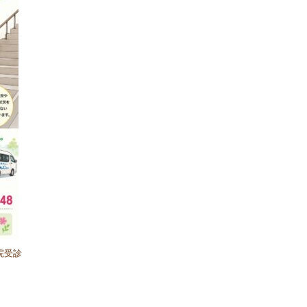
院受診
」